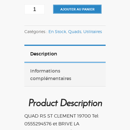
quantité
AJOUTER AU PANIER
de
(News)
Catégories :
En Stock
,
Quads
,
Utilitaires
GOES
500
TERROX
Description
via
CFMOTO
Informations
complémentaires
Product Description
QUAD RS ST CLEMENT 19700 Tel:
0555294576 et BRIVE LA