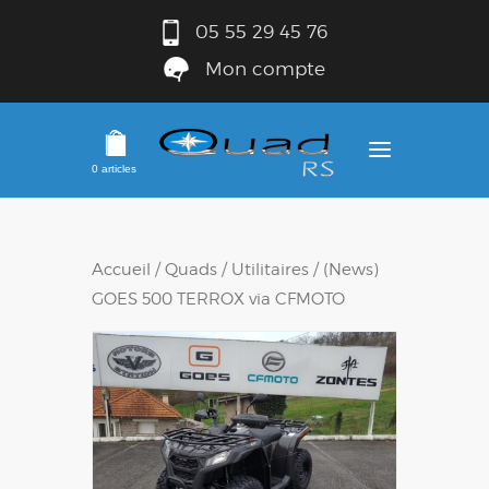
05 55 29 45 76
Mon compte
0 articles
Accueil
/
Quads
/
Utilitaires
/ (News)
GOES 500 TERROX via CFMOTO