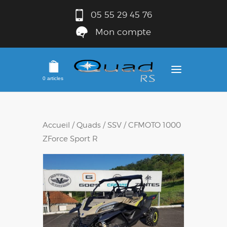
05 55 29 45 76
Mon compte
0 articles
Accueil
/
Quads
/
SSV
/ CFMOTO 1000
ZForce Sport R