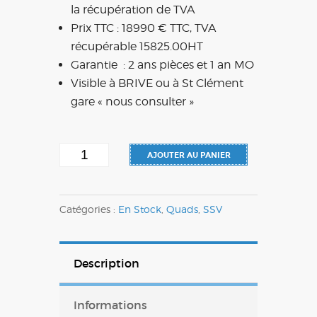
la récupération de TVA
Prix TTC : 18990 € TTC, TVA
récupérable 15825.00HT
Garantie : 2 ans pièces et 1 an MO
Visible à BRIVE ou à St Clément
gare « nous consulter »
quantité
AJOUTER AU PANIER
de
CFMOTO
Catégories :
En Stock
,
Quads
,
SSV
1000
ZForce
Sport
Description
R
Informations