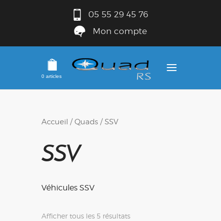
05 55 29 45 76
Mon compte
0 articles
Accueil
/
Quads
/ SSV
SSV
Véhicules SSV
Afficher tous les 5 résultats