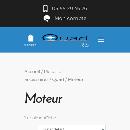
05 55 29 45 76
Mon compte
0 articles
Accueil
/
Pièces et
accessoires
/
Quad
/ Moteur
Moteur
1 résultat affiché