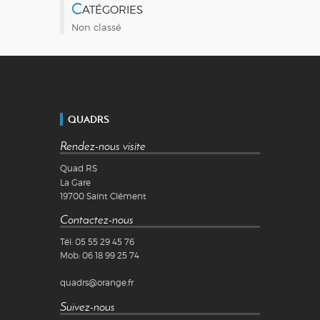
Catégories
Non classé
QUADRS
Rendez-nous visite
Quad RS
La Gare
19700
Saint Clément
Contactez-nous
Tél:
05 55 29 45 76
Mob:
06 18 99 25 74
quadrs@orange.fr
Suivez-nous