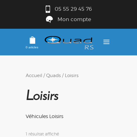
05 55 29 45 76
Mon compte
0 articles
Accueil
/
Quads
/ Loisirs
Loisirs
Véhicules Loisirs
1 résultat affiché