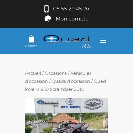
05 55 29 45 76
Mon compte
0 articles
Accueil
/
Occasions
/
Véhicules
d'occasion
/
Quads d'occasion
/ Quad
Polaris 850 Scrambler 2013