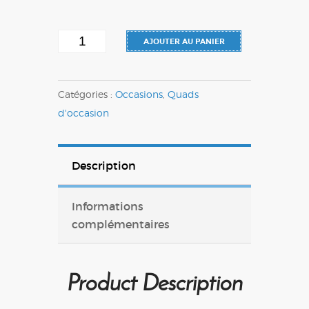
quantité
AJOUTER AU PANIER
de
Quad
Catégories :
Occasions
,
Quads
Polaris
d'occasion
850
Scrambler
2013
Description
Informations
complémentaires
Product Description