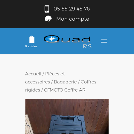
05 55 29 45 76
Mon compte
0 articles
Accueil
/
Pièces et
accessoires
/
Bagagerie
/
Coffres
rigides
/ CFMOTO Coffre AR