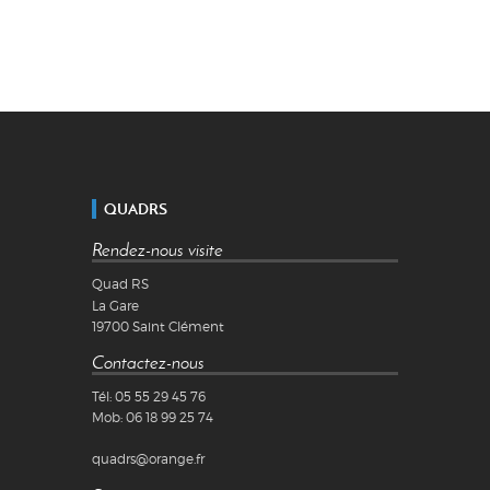
QUADRS
Rendez-nous visite
Quad RS
La Gare
19700
Saint Clément
Contactez-nous
Tél:
05 55 29 45 76
Mob:
06 18 99 25 74
quadrs@orange.fr