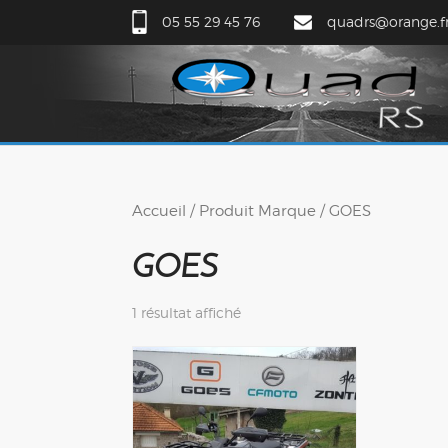
05 55 29 45 76
quadrs@orange.f
Accueil
/ Produit Marque / GOES
GOES
1 résultat affiché