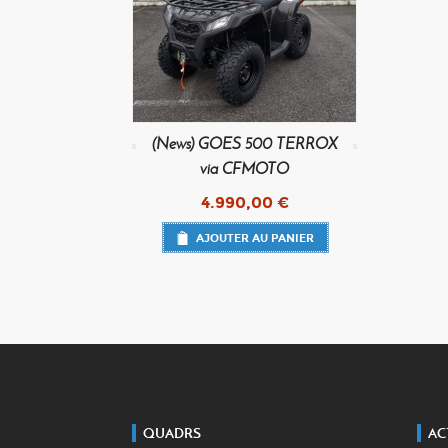
(News) GOES 500 TERROX
via CFMOTO
4.990,00
€
AJOUTER AU PANIER
QUADRS
AC