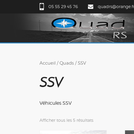
05 55 29 45 76
quadrs@orange.f
Accueil
/
Quads
/ SSV
SSV
Véhicules SSV
Afficher tous les 5 résultats