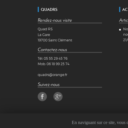
QUADRS
AC
Rendez-nous visite
Artic
Quad RS
No
no
La Gare
21/
19700
Saint Clément
Contactez-nous
Tél:
05 55 29 45 76
Mob:
06 18 99 25 74
quadrs@orange.fr
Suivez-nous
En naviguant sur ce site, vous 
Mentions légales
Condi