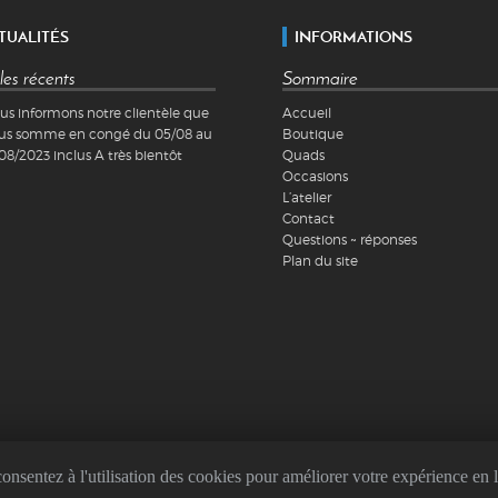
TUALITÉS
INFORMATIONS
les récents
Sommaire
us informons notre clientèle que
Accueil
us somme en congé du 05/08 au
Boutique
08/2023 inclus A très bientôt
Quads
Occasions
L’atelier
Contact
Questions ~ réponses
Plan du site
consentez à l'utilisation des cookies pour améliorer votre expérience en 
tions Générales de Vente
Copyright ©2026 QuadRS